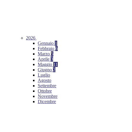
2026
Gennaio
1
Febbraio
6
Marzo
5
Aprile
3
Maggio
11
Giugno
2
Luglio
Agosto
Settembre
Ottobre
Novembre
Dicembre