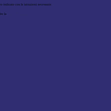
o indicato con le istruzioni necessarie.
ite la
Login Spaggiari