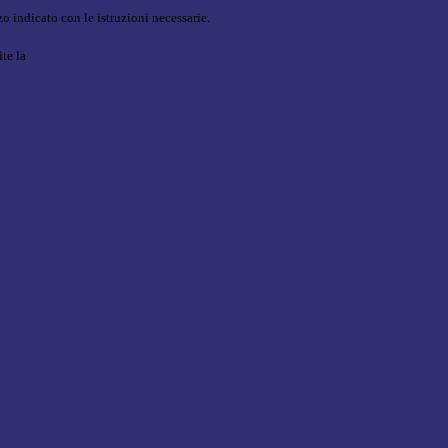
o indicato con le istruzioni necessarie.
ite la
Login Spaggiari