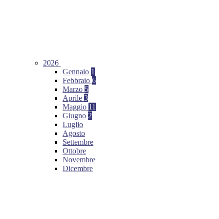
2026
Gennaio
1
Febbraio
6
Marzo
5
Aprile
3
Maggio
11
Giugno
2
Luglio
Agosto
Settembre
Ottobre
Novembre
Dicembre