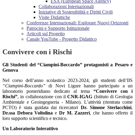
ESA (European Space Agency)
Collaborazioni Internazionali
Iniziative di Sostenibilità e Diritti Civili
Visite Didattiche
Conferenze Internazionali: Esplorare Nuovi Orizzonti
Patrocini e Supporto Istituzionale
Articoli sul Progetto
Canale YouTube - Progetto Didattico
Convivere con i Rischi
Gli Studenti del “Ciampini-Boccardo” protagonisti a Pesaro e
Genova
Nel corso dell’anno scolastico 2023-2024, gli studenti dell’IIS
“Ciampini-Boccardo”
di Novi Ligure hanno partecipato a un
laboratorio pomeridiano dedicato al tema
“Convivere con i
Rischi”
, in collaborazione con il
CNR-IGAG
(Istituto di Geologia
Ambientale e Geoingegneria - Milano). L’attività (rientrata come
PCTO) è stata guidata dai ricercatori
Dr. Simone Sterlacchini
,
Dr.ssa Debora Voltolina
e
Dr M. Zazzeri
, che hanno offerto il
loro supporto scientifico e tecnico.
Un Laboratorio Interattivo