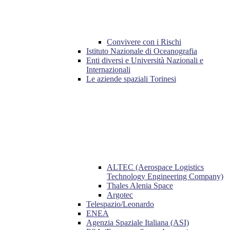
Convivere con i Rischi
Istituto Nazionale di Oceanografia
Enti diversi e Università Nazionali e
Internazionali
Le aziende spaziali Torinesi
ALTEC (Aerospace Logistics
Technology Engineering Company)
Thales Alenia Space
Argotec
Telespazio/Leonardo
ENEA
Agenzia Spaziale Italiana (ASI)