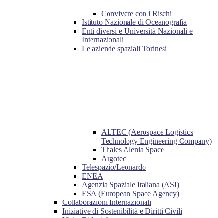
Convivere con i Rischi
Istituto Nazionale di Oceanografia
Enti diversi e Università Nazionali e
Internazionali
Le aziende spaziali Torinesi
ALTEC (Aerospace Logistics
Technology Engineering Company)
Thales Alenia Space
Argotec
Telespazio/Leonardo
ENEA
Agenzia Spaziale Italiana (ASI)
ESA (European Space Agency)
Collaborazioni Internazionali
Iniziative di Sostenibilità e Diritti Civili