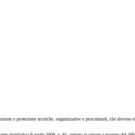
enzione e protezione tecniche, organizzative e procedurali, che devono ess
ecreto legislativo 9 aprile 2008, n. 81, entrato in vigore a maggio del 