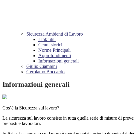
Sicurezza Ambienti di Lavoro
Link utili
Cenni storici
Norme Principali
Approfondimenti
Informazioni generali
Giulio Ciampini
Gerolamo Boccardo
Informazioni generali
Cos’è la Sicurezza sul lavoro?
La sicurezza sul lavoro consiste in tutta quella serie di misure di prev
preposti e lavoratori.
In Italia, la sicurezza sul lavoro è regolamentata principalmente dal d