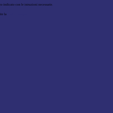
o indicato con le istruzioni necessarie.
ite la
Login Spaggiari