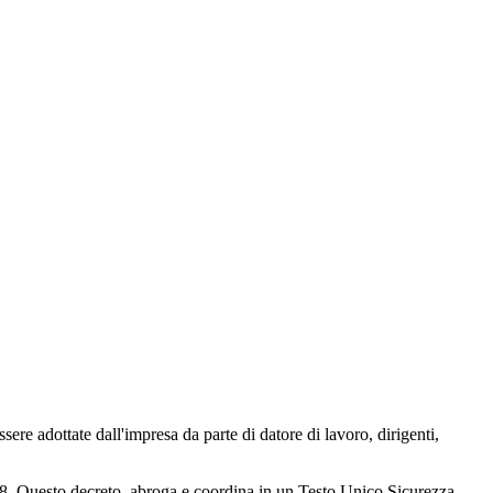
ere adottate dall'impresa da parte di datore di lavoro, dirigenti,
2008. Questo decreto, abroga e coordina in un Testo Unico Sicurezza