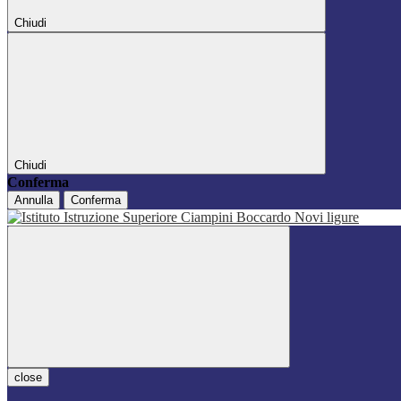
Chiudi
Chiudi
Conferma
Annulla
Conferma
close