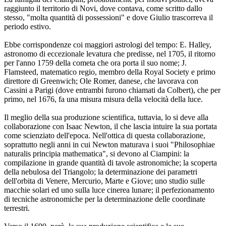
raggiunto il territorio di Novi, dove contava, come scritto dallo
stesso, "molta quantità di possessioni" e dove Giulio trascorreva il
periodo estivo.
Ebbe corrispondenze coi maggiori astrologi del tempo: E. Halley,
astronomo di eccezionale levatura che predisse, nel 1705, il ritorno
per l'anno 1759 della cometa che ora porta il suo nome; J.
Flamsteed, matematico regio, membro della Royal Society e primo
direttore di Greenwich; Ole Romer, danese, che lavorava con
Cassini a Parigi (dove entrambi furono chiamati da Colbert), che per
primo, nel 1676, fa una misura misura della velocità della luce.
Il meglio della sua produzione scientifica, tuttavia, lo si deve alla
collaborazione con Isaac Newton, il che lascia intuire la sua portata
come scienziato dell'epoca. Nell'ottica di questa collaborazione,
soprattutto negli anni in cui Newton maturava i suoi "Philosophiae
naturalis principia mathematica", si devono al Ciampini: la
compilazione in grande quantità di tavole astronomiche; la scoperta
della nebulosa del Triangolo; la determinazione dei parametri
dell'orbita di Venere, Mercurio, Marte e Giove; uno studio sulle
macchie solari ed uno sulla luce cinerea lunare; il perfezionamento
di tecniche astronomiche per la determinazione delle coordinate
terrestri.