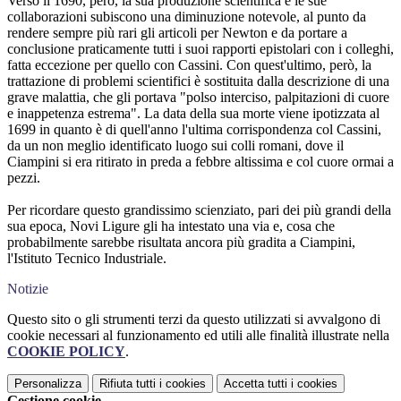
Verso il 1690, però, la sua produzione scientifica e le sue
collaborazioni subiscono una diminuzione notevole, al punto da
rendere sempre più rari gli articoli per Newton e da portare a
conclusione praticamente tutti i suoi rapporti epistolari con i colleghi,
fatta eccezione per quello con Cassini. Con quest'ultimo, però, la
trattazione di problemi scientifici è sostituita dalla descrizione di una
grave malattia, che gli portava "polso interciso, palpitazioni di cuore
e inappetenza estrema". La data della sua morte viene ipotizzata al
1699 in quanto è di quell'anno l'ultima corrispondenza col Cassini,
da un non meglio identificato luogo sui colli romani, dove il
Ciampini si era ritirato in preda a febbre altissima e col cuore ormai a
pezzi.
Per ricordare questo grandissimo scienziato, pari dei più grandi della
sua epoca, Novi Ligure gli ha intestato una via e, cosa che
probabilmente sarebbe risultata ancora più gradita a Ciampini,
l'Istituto Tecnico Industriale.
Notizie
Questo sito o gli strumenti terzi da questo utilizzati si avvalgono di
cookie necessari al funzionamento ed utili alle finalità illustrate nella
COOKIE POLICY
.
Personalizza
Rifiuta tutti
i cookies
Accetta tutti
i cookies
Gestione cookie