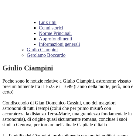
Link utili
Cenni storici
Norme Principali
Approfondimenti
Informazioni generali
Giulio Ciampini
Gerolamo Boccardo
Giulio Ciampini
Poche sono le notizie relative a Giulio Ciampini, astronomo vissuto
presumibilmente tra il 1623 e il 1699 (l'anno della morte, però, non è
certo).
Condiscepolo di Gian Domenico Cassini, uno dei maggiori
astronomi di tutti i tempi (colui che per primo misurò con
accuratezza la distanza Terra-Marte, una grandezza fondamentale in
astronomia), di origine quasi sicuramente romana, concluse i suoi
studi a Genova, per tornare nell'attuale Capitale d'Italia.
La famiglia del Ciampini, probabilmente per motivi politici, aveva