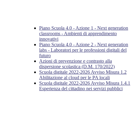
Piano Scuola 4.0 - Azione 1 - Next generation
classrooms - Ambienti di apprendimento
innovativi
Piano Scuola 4.0 - Azione 2 - Next generation
labs - Laboratori per le professioni digitali del
futuro
Azioni di prevenzione e contrasto alla
dispersione scolastica (D.M. 170/2022)
Scuola digitale 2022-2026 Avviso Misura 1.2
Abilitazione al cloud per le PA locali
Scuola digitale 2022-2026 Avviso Misura 1.4.1
Esperienza del cittadino nei servizi pubblici