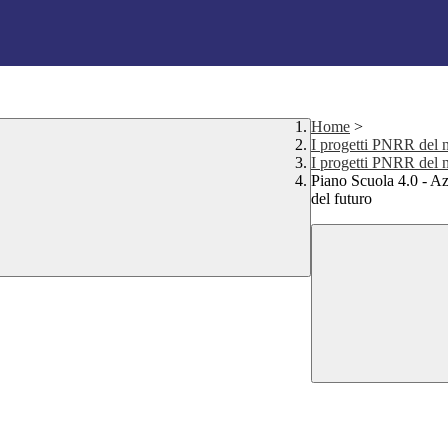
Home
>
I progetti PNRR del no
I progetti PNRR del no
Piano Scuola 4.0 - Azi
del futuro