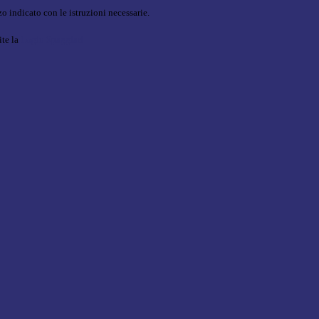
o indicato con le istruzioni necessarie.
ite la
Login Spaggiari