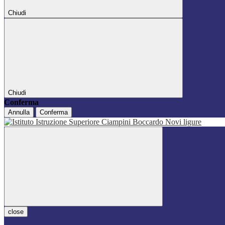
Chiudi
Chiudi
Conferma
Annulla
Conferma
close