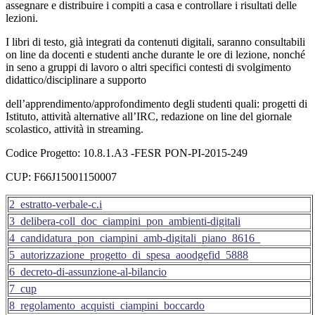
assegnare e distribuire i compiti a casa e controllare i risultati delle
lezioni.
I libri di testo, già integrati da contenuti digitali, saranno consultabili
on line da docenti e studenti anche durante le ore di lezione, nonché
in seno a gruppi di lavoro o altri specifici contesti di svolgimento
didattico/disciplinare a supporto
dell’apprendimento/approfondimento degli studenti quali: progetti di
Istituto, attività alternative all’IRC, redazione on line del giornale
scolastico, attività in streaming.
Codice Progetto: 10.8.1.A3 -FESR PON-PI-2015-249
CUP: F66J15001150007
2_estratto-verbale-c.i
3_delibera-coll_doc_ciampini_pon_ambienti-digitali
4_candidatura_pon_ciampini_amb-digitali_piano_8616_
5_autorizzazione_progetto_di_spesa_aoodgefid_5888
6_decreto-di-assunzione-al-bilancio
7_cup
8_regolamento_acquisti_ciampini_boccardo