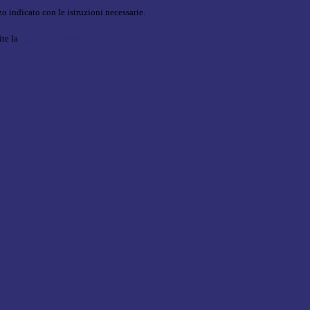
o indicato con le istruzioni necessarie.
ite la
Login Spaggiari