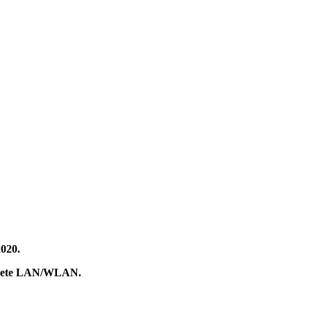
2020.
 di rete LAN/WLAN.