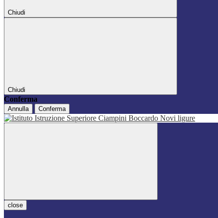
Chiudi
Chiudi
Conferma
Annulla
Conferma
close