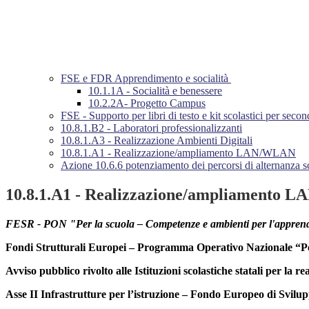
FSE e FDR Apprendimento e socialità
10.1.1A - Socialità e benessere
10.2.2A- Progetto Campus
FSE - Supporto per libri di testo e kit scolastici per second
10.8.1.B2 - Laboratori professionalizzanti
10.8.1.A3 - Realizzazione Ambienti Digitali
10.8.1.A1 - Realizzazione/ampliamento LAN/WLAN
Azione 10.6.6 potenziamento dei percorsi di alternanza s
10.8.1.A1 - Realizzazione/ampliamento
FESR - PON "Per la scuola – Competenze e ambienti per l'appre
Fondi Strutturali Europei – Programma Operativo Nazionale “Pe
Avviso pubblico rivolto alle Istituzioni scolastiche statali per l
Asse II Infrastrutture per l’istruzione – Fondo Europeo di Svil