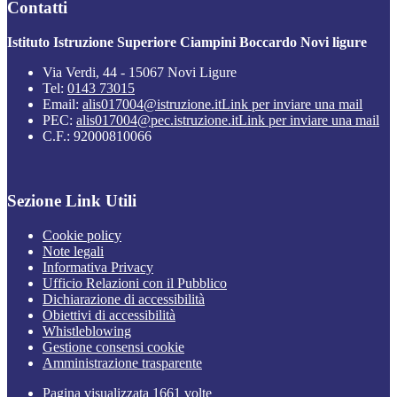
Contatti
Istituto Istruzione Superiore Ciampini Boccardo Novi ligure
Via Verdi, 44 - 15067 Novi Ligure
Tel:
0143 73015
Email:
alis017004@istruzione.it
Link per inviare una mail
PEC:
alis017004@pec.istruzione.it
Link per inviare una mail
C.F.: 92000810066
Sezione Link Utili
Cookie policy
Note legali
Informativa Privacy
Ufficio Relazioni con il Pubblico
Dichiarazione di accessibilità
Obiettivi di accessibilità
Whistleblowing
Gestione consensi cookie
Amministrazione trasparente
Pagina visualizzata
1661
volte