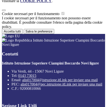
visionare la
COOKIE POLICY
.
Cookie necessari per il funzionamento
I cookie necessari per il funzionamento non possono essere
disabilitati. È possibile consultare l'elenco nella pagina della cookie
policy.
Accetta tutti
Salva le preferenze
Istituto Istruzione Superiore Ciampini Boccardo
Novi ligure
Contatti
Istituto Istruzione Superiore Ciampini Boccardo Novi ligure
Via Verdi, 44 - 15067 Novi Ligure
Tel:
0143 73015
Email:
alis017004@istruzione.it
Link per inviare una mail
PEC:
alis017004@pec.istruzione.it
Link per inviare una mail
C.F.: 92000810066
Sezione Link Utili