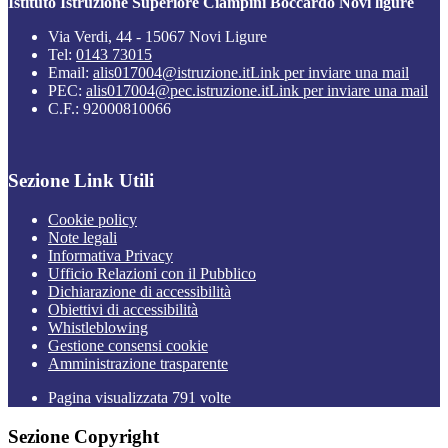
Istituto Istruzione Superiore Ciampini Boccardo Novi ligure
Via Verdi, 44 - 15067 Novi Ligure
Tel:
0143 73015
Email:
alis017004@istruzione.it
Link per inviare una mail
PEC:
alis017004@pec.istruzione.it
Link per inviare una mail
C.F.: 92000810066
Sezione Link Utili
Cookie policy
Note legali
Informativa Privacy
Ufficio Relazioni con il Pubblico
Dichiarazione di accessibilità
Obiettivi di accessibilità
Whistleblowing
Gestione consensi cookie
Amministrazione trasparente
Pagina visualizzata
791
volte
Sezione Copyright