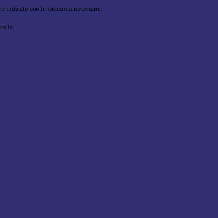
o indicato con le istruzioni necessarie.
ite la
Login Spaggiari