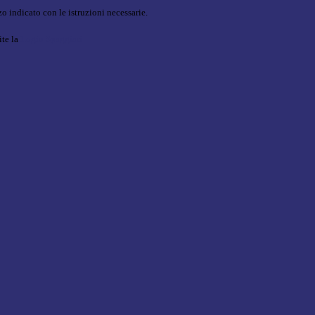
o indicato con le istruzioni necessarie.
ite la
Login Spaggiari