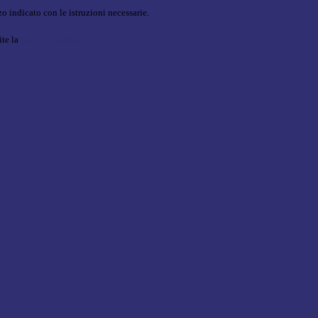
o indicato con le istruzioni necessarie.
ite la
Login Spaggiari