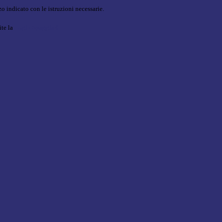
o indicato con le istruzioni necessarie.
ite la
Login Spaggiari