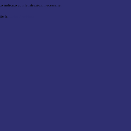
o indicato con le istruzioni necessarie.
ite la
Login Spaggiari