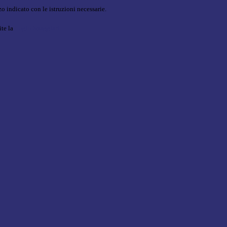
o indicato con le istruzioni necessarie.
ite la
Login Spaggiari