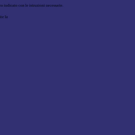
o indicato con le istruzioni necessarie.
ite la
Login Spaggiari